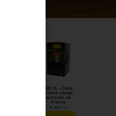
’olive vierge
BIB 3L – Huile
a de Nyons
d’olive vierge
AOP
extra bio de
France
17,50
€
76,90
€
TTC
X DES