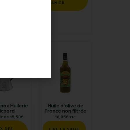
UTER AU
PANIER
ER
 inox Huilerie
Huile d’olive de
ichard
France non filtrée
ir de
15,50
€
16,95
€
TTC
X DES
LIRE LA SUITE