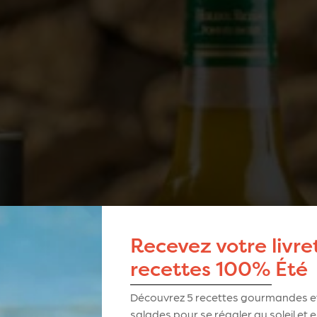
Recevez votre livre
recettes 100% Été
Découvrez
5
recettes gourmandes et
salades pour se régaler au soleil et