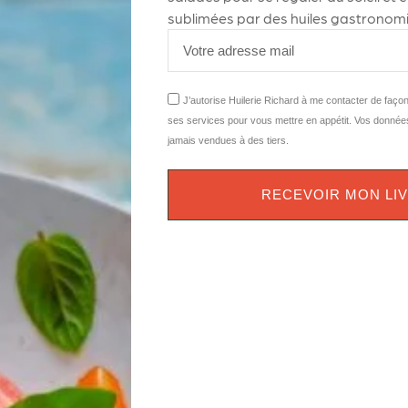
sublimées par des huiles gastronomi
J’autorise Huilerie Richard à me contacter de faço
ses services pour vous mettre en appétit. Vos donnée
jamais vendues à des tiers.
RECEVOIR MON LI