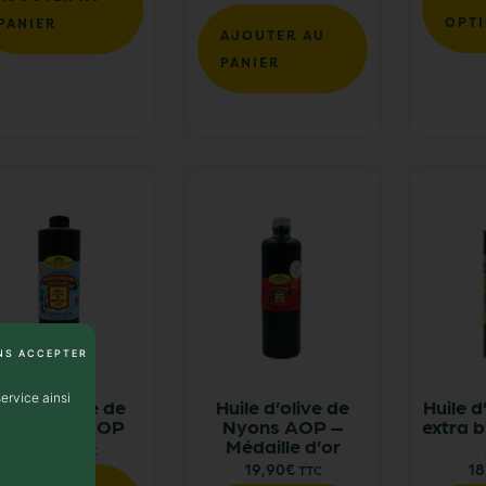
OPT
PANIER
AJOUTER AU
PANIER
NS ACCEPTER
ervice ainsi
Huile d’olive de
Huile d’olive de
Huile d
Provence AOP
Nyons AOP –
extra 
Médaille d’or
21,95
€
TTC
19,90
€
18
TTC