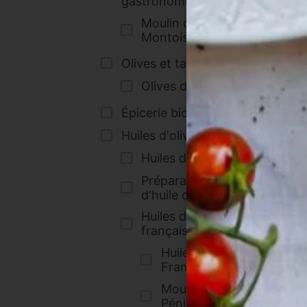
gastronomiques
(1)
Moulin de
Montoison
(1)
Olives et tartinables
(1)
Olives de France
(1)
Épicerie bio
(2)
Huiles d'olive
(24)
Huiles d'olive bio
(4)
Préparations à base
d'huile d'olive
(1)
Huiles d'olive
françaises
(24)
Hu
e
Huiles d'olive de
France
(18)
Moulin des
Pénitents
(6)