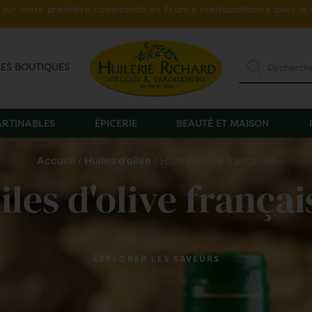
ur votre première commande en France métropolitaine avec le
LES BOUTIQUES
TARTINABLES
ÉPICERIE
BEAUTÉ ET MAISON
Accueil
/
Huiles d'olive
/ Huiles d'olive françaises
iles d'olive françai
EXPLORER LES SAVEURS