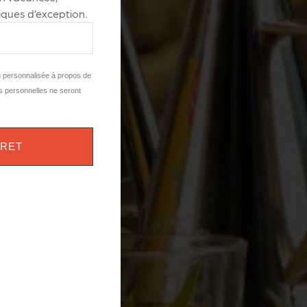
ques d’exception.
n personnalisée à propos de
s personnelles ne seront
VRET