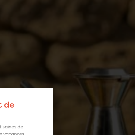
t de
 saines de
 en vacances
,