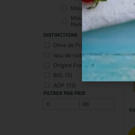
Moulin d'Uzès
(1)
Moulin de
Nyons
(7)
DISTINCTIONS
Olive de France
(11)
Issu de nos Moulins
(19)
Origine France
(21)
BIO
(5)
AOP
(13)
FILTRER PAR PRIX
Co