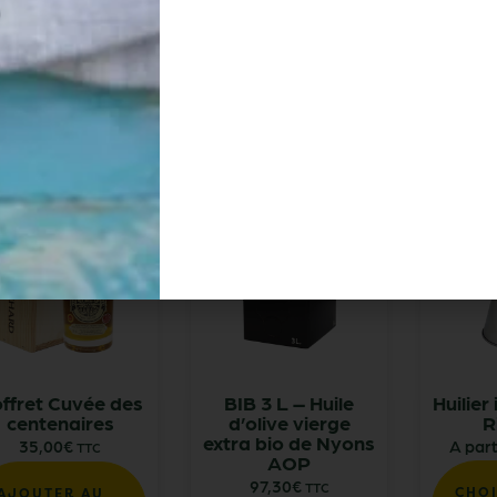
AJO
OPTIONS
PANIER
PANI
ffret Cuvée des
BIB 3 L – Huile
Huilier
centenaires
d’olive vierge
R
extra bio de Nyons
35,00
€
A part
TTC
AOP
97,30
€
TTC
CHOI
AJOUTER AU