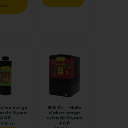
IONS
’olive vierge
BIB 3 L – Huile
bio de Nyons
d’olive vierge
AOP
extra de Nyons
AOP
,90
€
TTC