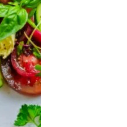
BIB 3 L – Huile
Huile d’olive vierge
Huile d
d’olive vierge
extra de Haute-
extr
xtra de France
Provence AOP
65,00
€
21,95
€
TTC
TTC
CHOI
AJOUTER AU
LIRE LA SUITE