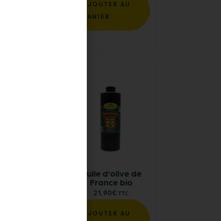
AJOUTER AU
IONS
PANIER
’olive vierge
Huile d’olive de
bio de Nîmes
France bio
AOP
21,90
€
TTC
,60
€
TTC
AJOUTER AU