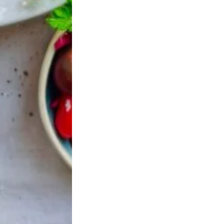
OPT
PANIER
ile d’olive vierge
Olives noires de
Huile d
xtra de France
Nyons AOP
extra 
19,20
€
9,95
€
TTC
25
CHOIX DES
AJOUTER AU