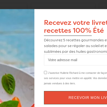
Recevez votre livre
recettes 100% Été
Découvrez
5
recettes gourmandes et
salades pour se régaler au soleil et
sublimées par des huiles gastronomi
herbes de
Batonios aux piments
J’autorise Huilerie Richard à me contacter de faço
nce
d’Espelette
ses services pour vous mettre en appétit. Vos donnée
jamais vendues à des tiers.
5,95
€
TC
TTC
RECEVOIR MON LI
 PANIER
AJOUTER AU PANIER