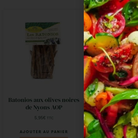
Batonios aux olives noires
de Nyons AOP
5,95
€
TTC
AJOUTER AU PANIER