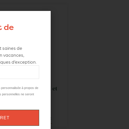
t de
 saines de
 en vacances
,
ques d’exception.
Batonios au Fenouil et
n personnalisée à propos de
graines de lin
s personnelles ne seront
5,95
€
TTC
VRET
AJOUTER AU PANIER