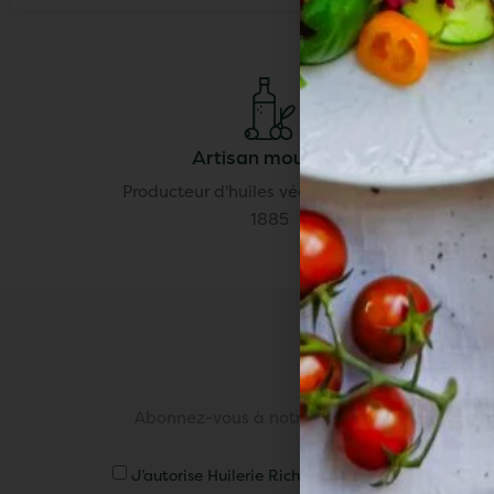
Artisan moulinier
Producteur d'huiles végétales depuis
Disponi
1885
Abonnez-vous à notre délicieuse newsletter p
recettes et off
J’autorise Huilerie Richard à me contacter de fa