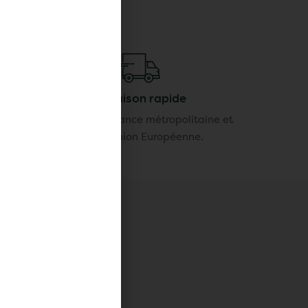
Livraison rapide
ur notre
Livraison en France métropolitaine et
sé
dans l'Union Européenne.