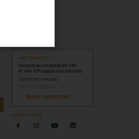
UNE QUESTION ?
Du lundi au vendredi 8h-13h
et 14h-17h (appel non surtaxé)
Contactez-nous au :
+33 4 75 25 02 64
→ Nous contacter
SUIVEZ-NOUS