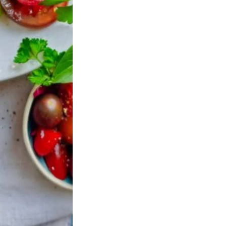
Service client
Paiement sécurisé
ble du lundi au vendredi de 8h
Achetez en toute confiance s
à 13h et de 14h à 18h
site entièrement sécuri
La délicieuse newsletter
our ne plus rien manquer de nos actualités,
res spéciales !
çon personnalisée à propos de ses services pour vous mettre