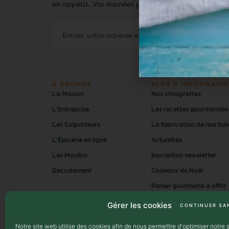
en appétit. Vos données personnelles ne seront jama
À PROPOS
PLUS D INFORMATIO
La Maison
Nos vinaigrettes
L'Entreprise
Les recettes gourmandes
Les Colporteurs
La fabrication de nos huil
L'Épicerie en ligne
Actualités
Les Moulins
Inscription newsletter
Recrutement
Cadeaux de Noël
Panier gourmand à offrir
Moulin des pénitents
Gérer les cookies
CONTINUER SA
Moulin d'Uzès
Notre site web utilise des cookies afin de nous permettre d'optimiser notre s