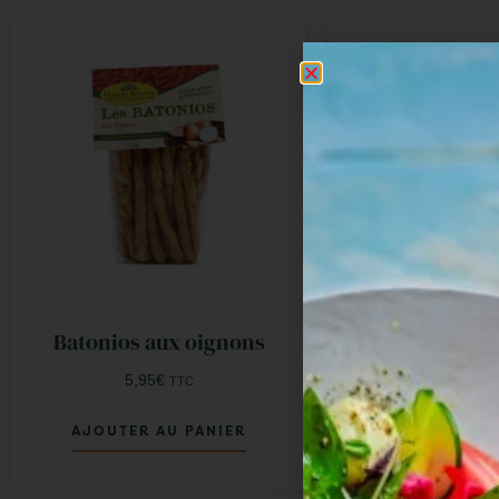
Batonios aux oignons
Batonios aux 
Prove
5,95
€
TTC
5,95
€
T
AJOUTER AU PANIER
AJOUTER AU