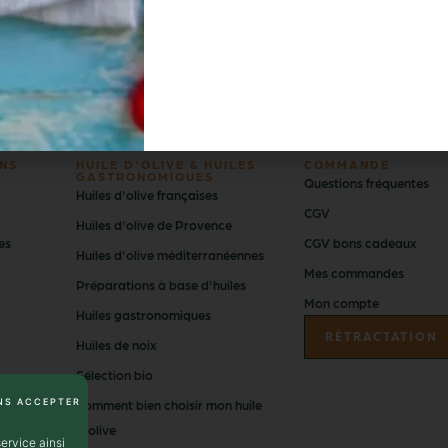
is vendues à des tiers
JE M'ABONNE
NS
HUILE D'OLIVE & HUILES
COMMANDE
GASTRONOMIQUES
Questions fréquentes
Huiles d'olive françaises
CGV
Huiles d'olive de Provence
es
CGV bons cadeaux
Huiles d'olive méditerranéennes
Mes commandes
Préparations à base d'huiles
Mon compte
Huiles gastronomiques
RÉTRACTATION
Huiles de noix
Sélection bio
NS ACCEPTER
Comment bien choisir mon huile
d'olive
ervice ainsi