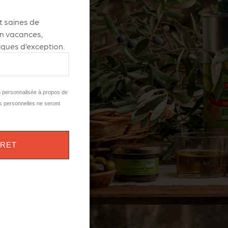
 saines de
 en vacances
,
ques d’exception.
n personnalisée à propos de
s personnelles ne seront
VRET