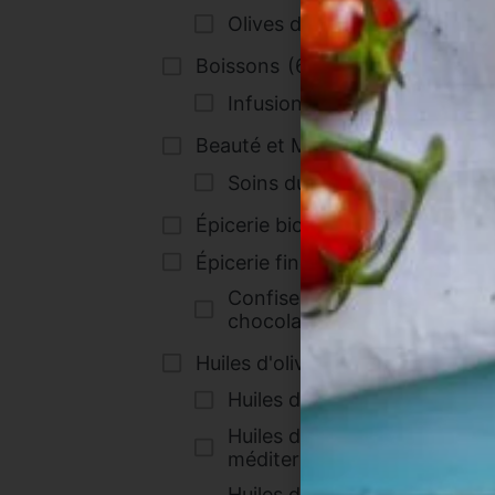
Olives de France
(1)
Boissons
(6)
ba
Infusions
(6)
Beauté et Maison
(2)
Soins du corps
(2)
Épicerie bio
(23)
Épicerie fine sucrée
(1)
Confiseries et
chocolats
(1)
Huiles d'olive
(5)
Huiles d'olive bio
(5)
Huiles d'olive
méditerranéennes
(3)
Huiles d'olive