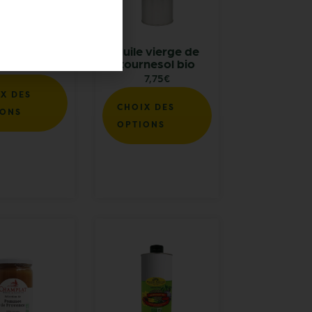
de colza bio
Huile vierge de
tournesol bio
8,75
€
7,75
€
X DES
CHOIX DES
IONS
OPTIONS