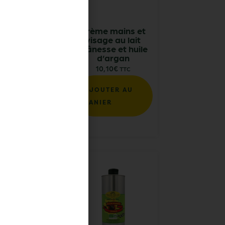
3L – Huile
Crème mains et
ive vierge
visage au lait
ra bio de
d’ânesse et huile
rance
d’argan
,90
€
10,10
€
TTC
TTC
UTER AU
AJOUTER AU
ER
PANIER