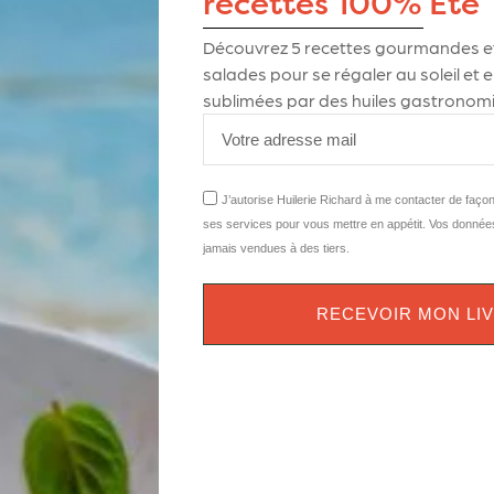
recettes 100% Été
Découvrez
5
recettes gourmandes et
salades pour se régaler au soleil et
sublimées par des huiles gastronomi
J’autorise Huilerie Richard à me contacter de faço
ses services pour vous mettre en appétit. Vos donnée
jamais vendues à des tiers.
RECEVOIR MON LI