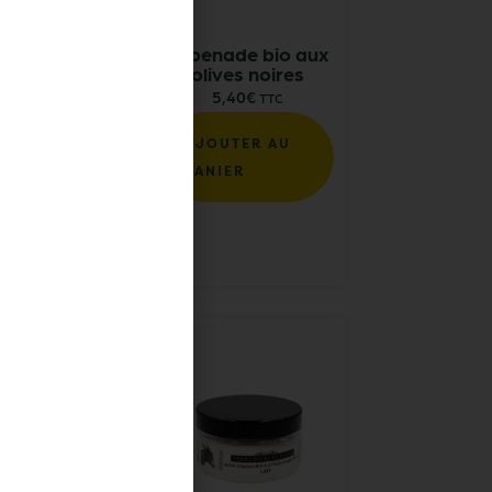
 L – Huile
Tapenade bio aux
ive vierge
olives noires
tra bio
5,40
€
TTC
,00
€
TTC
AJOUTER AU
UTER AU
PANIER
ER