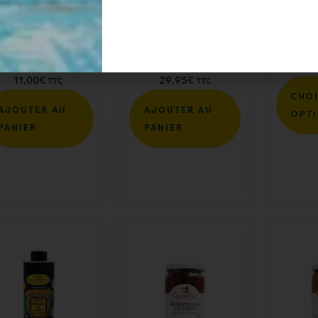
lives noires bio
Huile vierge
Huile 
de Nyons AOP
d’argan
11,00
€
29,95
€
TTC
TTC
CHOI
AJOUTER AU
AJOUTER AU
OPT
PANIER
PANIER