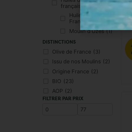
françaises
(2)
Huiles d'olive de
O
France
(2)
Moulin d'Uzès
(1)
DISTINCTIONS
Olive de France
(3)
Issu de nos Moulins
(2)
Origine France
(2)
BIO
(23)
AOP
(2)
FILTRER PAR PRIX