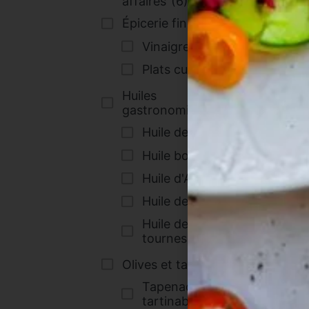
affaires
(6)
Épicerie fine salée
(3)
Hu
Vinaigres
(2)
Plats cuisinés
(1)
Huiles
gastronomiques
(5)
Huile de colza
(1)
Huile bouquet
(1)
Huile d'Argan
(1)
Huile de sésame
(1)
Huile de
tournesol
(1)
Olives et tartinables
(2)
Tapenades et
tartinables
(1)