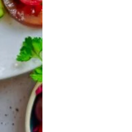
ile vierge bio de
Huile d’olive vierge
BIB 5
sésame
extra bio
d’ol
ex
12,65
€
14,50
€
TTC
68
CHOIX DES
AJOUTER AU
AJO
OPTIONS
PANIER
PANI