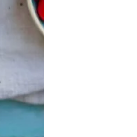
Vinaigre
Vinaigre de cidre
BIB 
lsamique bio de
bio
d’ol
Modene
ext
5,15
€
TTC
F
9,15
€
TTC
76
AJOUTER AU
AJOUTER AU
PANIER
AJO
PANIER
PANI