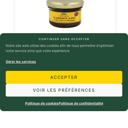
CONTINUER SANS ACCEPTER
Sardinade à l’olive noire et balsamique
Notre site web utilise des cookies afin de nous permettre d'optimiser
4,90
€
TTC
notre service ainsi que votre expérience.
AJOUTER AU PANIER
Gérer les services
ACCEPTER
VOIR LES PRÉFÉRENCES
Politique de cookies
Politique de confidentialité