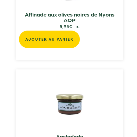
Affinade aux olives noires de Nyons
AOP
5,95
€
TTC
AJOUTER AU PANIER
Anchoïade