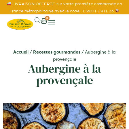
LIVRAISON OFFERTE sur votre première commande en
France métropolitaine avec le code : LIVOFFERTE26
0
Accueil
/
Recettes gourmandes
/ Aubergine à la
provençale
Aubergine à la
provençale