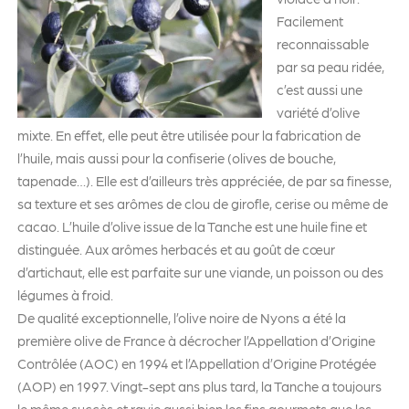
Facilement
reconnaissable
par sa peau ridée,
c’est aussi une
variété d’olive
mixte. En effet, elle peut être utilisée pour la fabrication de
l’huile, mais aussi pour la confiserie (olives de bouche,
tapenade…). Elle est d’ailleurs très appréciée, de par sa finesse,
sa texture et ses arômes de clou de girofle, cerise ou même de
cacao. L’huile d’olive issue de la Tanche est une huile fine et
distinguée. Aux arômes herbacés et au goût de cœur
d’artichaut, elle est parfaite sur une viande, un poisson ou des
légumes à froid.
De qualité exceptionnelle, l’olive noire de Nyons a été la
première olive de France à décrocher l’Appellation d’Origine
Contrôlée (AOC) en 1994 et l’Appellation d’Origine Protégée
(AOP) en 1997. Vingt-sept ans plus tard, la Tanche a toujours
le même succès et ravie aussi bien les fins gourmets que les