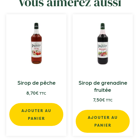
Vous aimerez aussi
Sirop de pêche
Sirop de grenadine
fruitée
8,70
€
TTC
7,50
€
TTC
AJOUTER AU
AJOUTER AU
PANIER
PANIER