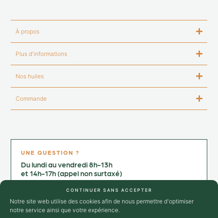
À propos
Plus d'informations
Nos huiles
Commande
UNE QUESTION ?
Du lundi au vendredi 8h-13h
et 14h-17h (appel non surtaxé)
Contactez-nous au :
CONTINUER SANS ACCEPTER
+33 4 75 25 02 64
Notre site web utilise des cookies afin de nous permettre d'optimiser
notre service ainsi que votre expérience.
→ Nous contacter