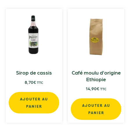
Sirop de cassis
Café moulu d’origine
Ethiopie
8,70
€
TTC
14,90
€
TTC
AJOUTER AU
AJOUTER AU
PANIER
PANIER