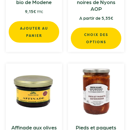
bio de Modene
noires de Nyons
AOP
9,15
€
TTC
A partir de
5,35
€
AJOUTER AU
CHOIX DES
PANIER
OPTIONS
Affinade aux olives
Pieds et paquets