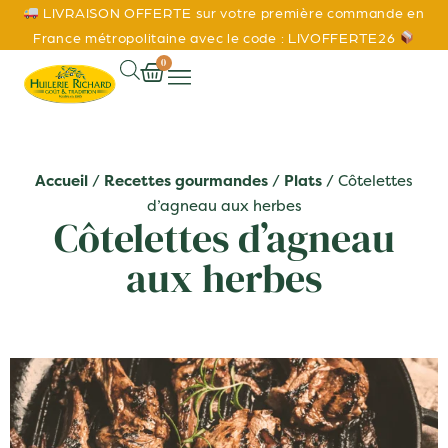
LIVRAISON OFFERTE sur votre première commande en
France métropolitaine avec le code : LIVOFFERTE26
0
Accueil
/
Recettes gourmandes
/
Plats
/ Côtelettes
d’agneau aux herbes
Côtelettes d’agneau
aux herbes