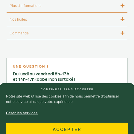
Plus d'informations
Nos huiles
Commande
UNE QUESTION ?
Du lundi au vendredi 8h-13h
et 14h-17h (appel non surtaxé)
Contactez-nous au :
CONTINUER SANS ACCEPTER
+33 4 75 25 02 64
Notre site web utilise des cookies afin de nous permettre d'optimiser
notre service ainsi que votre expérience.
→ Nous contacter
Gérer les services
SUIVEZ-NOUS
ACCEPTER