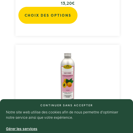
13,20
€
CHOIX DES OPTIONS
CONTINUER SANS ACCEPTER
Huile vierge de noyaux d’abricots
Notre site web utilise des cookies afin de nous permettre d'optimiser
11,40
€
TTC
notre service ainsi que votre expérience.
AJOUTER AU PANIER
Gérer les services