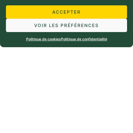
ACCEPTER
VOIR LES PRÉFÉRENCES
Politique de cookies
Politique de confidentialité
Huile vierge d’amande douce
11,40
€
TTC
AJOUTER AU PANIER