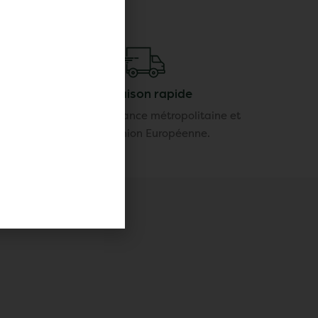
Livraison rapide
ur notre
Livraison en France métropolitaine et
sé
dans l'Union Européenne.