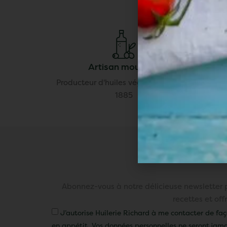
Artisan moulinier
Producteur d'huiles végétales depuis
Disponi
1885
Abonnez-vous à notre délicieuse newsletter p
recettes et off
J’autorise Huilerie Richard à me contacter de fa
en appétit. Vos données personnelles ne seront jama