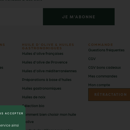
JE M'ABONNE
NS
HUILE D'OLIVE & HUILES
COMMANDE
GASTRONOMIQUES
Questions fréquentes
Huiles d'olive françaises
CGV
Huiles d'olive de Provence
es
CGV bons cadeaux
Huiles d'olive méditerranéennes
Mes commandes
Préparations à base d'huiles
Mon compte
Huiles gastronomiques
RÉTRACTATION
Huiles de noix
Sélection bio
NS ACCEPTER
Comment bien choisir mon huile
d'olive
ervice ainsi