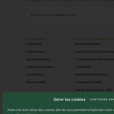
À PROPOS
PLUS D INFORMATIO
La Maison
Nos vinaigrettes
L'Entreprise
Les recettes gourmandes
Les Colporteurs
La fabrication de nos huil
L'Épicerie en ligne
Actualités
Les Moulins
Inscription newsletter
Recrutement
Cadeaux de Noël
Panier gourmand à offrir
Moulin des pénitents
Gérer les cookies
CONTINUER SA
Moulin d'Uzès
Notre site web utilise des cookies afin de nous permettre d'optimiser notre s