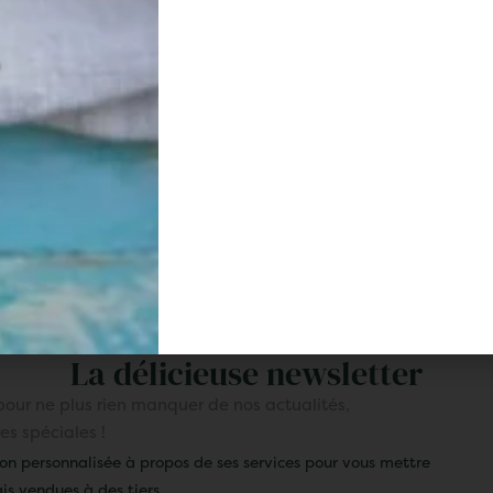
Service client
Paiement sécurisé
ble du lundi au vendredi de 8h
Achetez en toute confiance s
à 13h et de 14h à 18h
site entièrement sécuri
La délicieuse newsletter
our ne plus rien manquer de nos actualités,
res spéciales !
çon personnalisée à propos de ses services pour vous mettre
is vendues à des tiers