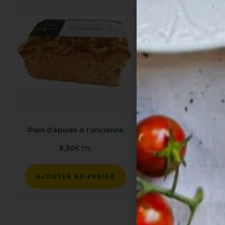
Pain d’épices à l’ancienne
Craquants au
8,50
€
10,90
€
TTC
AJOUTER AU PANIER
AJOUTER AU