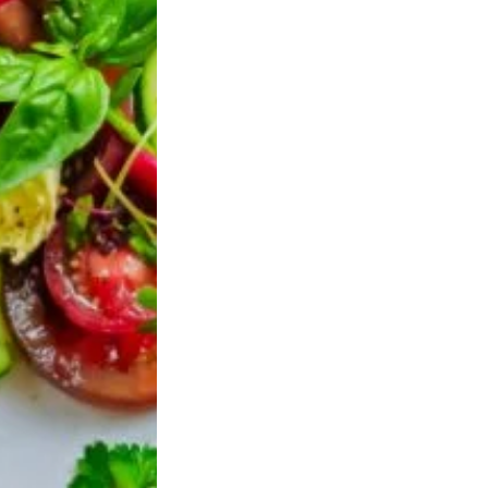
es
Parrainer un ami
s complémentaires
us aimerez aussi