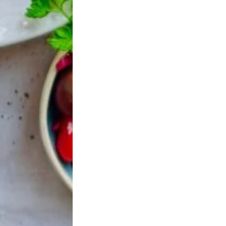
x amandes
Canistrellis
No
10,90
€
TTC
TTC
 PANIER
AJOUTER AU PANIER