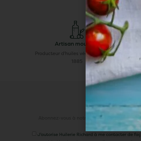
Artisan moulinier
Producteur d'huiles végétales depuis
Disponi
1885
Abonnez-vous à notre délicieuse newsletter p
recettes et off
J’autorise Huilerie Richard à me contacter de fa