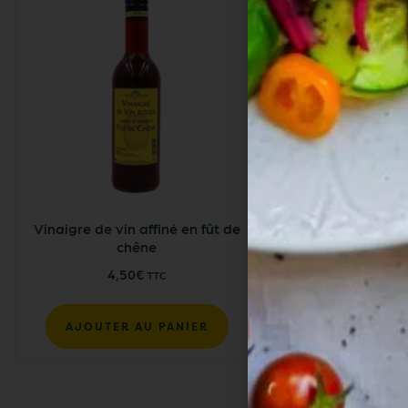
Vinaigre de vin affiné en fût de
Terrine de ca
chêne
aromates de 
4,50
€
11,55
€
TTC
AJOUTER AU PANIER
AJOUTER AU