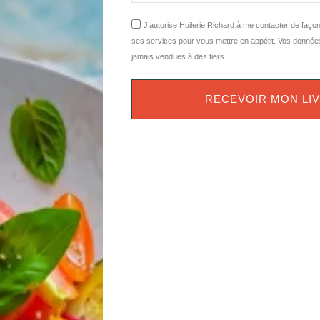
J’autorise Huilerie Richard à me contacter de faço
ses services pour vous mettre en appétit. Vos donnée
jamais vendues à des tiers.
RECEVOIR MON LI