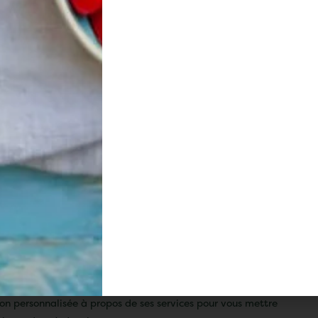
Service client
Paiement sécurisé
ble du lundi au vendredi de 8h
Achetez en toute confiance s
à 13h et de 14h à 18h
site entièrement sécuri
La délicieuse newsletter
our ne plus rien manquer de nos actualités,
res spéciales !
çon personnalisée à propos de ses services pour vous mettre