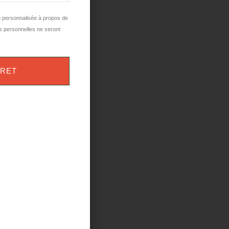
n personnalisée à propos de
s personnelles ne seront
VRET