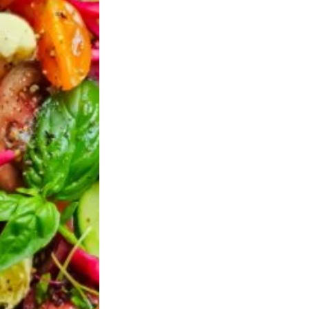
es
Parrainer un ami
s complémentaires
us aimerez aussi