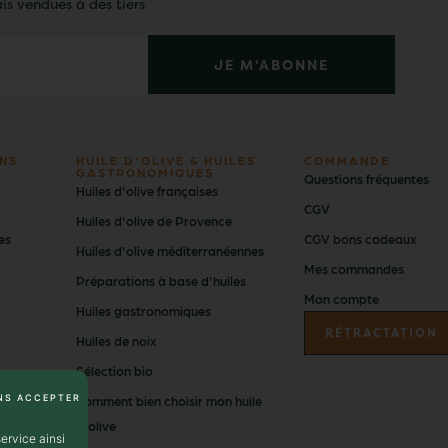
is vendues à des tiers
JE M'ABONNE
NS
HUILE D'OLIVE & HUILES
COMMANDE
GASTRONOMIQUES
Questions fréquentes
Huiles d'olive françaises
CGV
Huiles d'olive de Provence
es
CGV bons cadeaux
Huiles d'olive méditerranéennes
Mes commandes
Préparations à base d'huiles
Mon compte
Huiles gastronomiques
RÉTRACTATION
Huiles de noix
Sélection bio
NS ACCEPTER
Comment bien choisir mon huile
d'olive
ervice ainsi