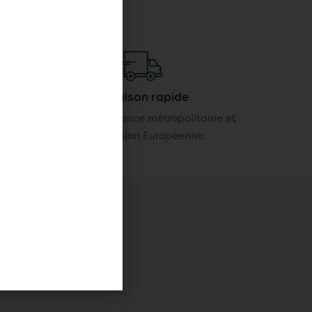
Livraison rapide
ur notre
Livraison en France métropolitaine et
sé
dans l'Union Européenne.