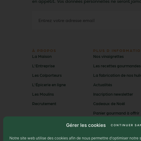
en appétit. Vos données personnelles ne seront jama
À PROPOS
PLUS D INFORMATIO
La Maison
Nos vinaigrettes
L'Entreprise
Les recettes gourmandes
Les Colporteurs
La fabrication de nos huil
L'Épicerie en ligne
Actualités
Les Moulins
Inscription newsletter
Recrutement
Cadeaux de Noël
Panier gourmand à offrir
Moulin des pénitents
Gérer les cookies
CONTINUER SA
Moulin d'Uzès
Notre site web utilise des cookies afin de nous permettre d'optimiser notre s