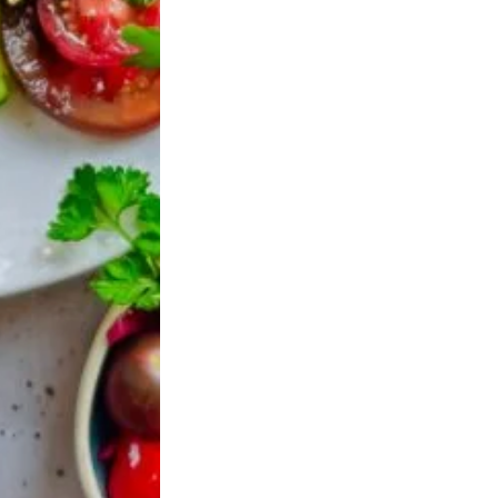
mpagne aux
Affinade aux olives noires de
Provence
Nyons AOP
5,95
€
TTC
TTC
 PANIER
AJOUTER AU PANIER