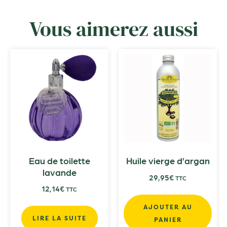
Vous aimerez aussi
Eau de toilette
Huile vierge d’argan
lavande
29,95
€
TTC
12,14
€
TTC
AJOUTER AU
LIRE LA SUITE
PANIER