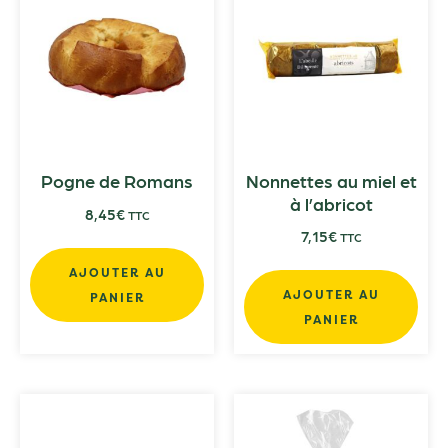
Pogne de Romans
Nonnettes au miel et
à l’abricot
8,45
€
TTC
7,15
€
TTC
AJOUTER AU
AJOUTER AU
PANIER
PANIER