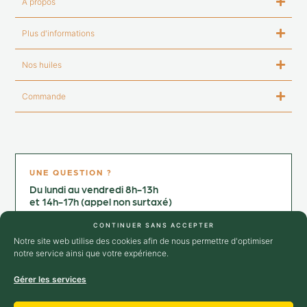
À propos
Plus d'informations
Nos huiles
Commande
UNE QUESTION ?
Du lundi au vendredi 8h-13h
et 14h-17h (appel non surtaxé)
Contactez-nous au :
CONTINUER SANS ACCEPTER
+33 4 75 25 02 64
Notre site web utilise des cookies afin de nous permettre d'optimiser
notre service ainsi que votre expérience.
→ Nous contacter
Gérer les services
SUIVEZ-NOUS