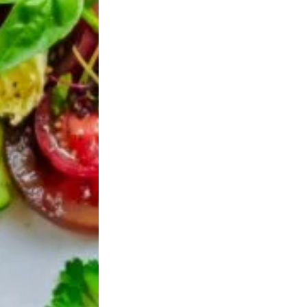
tes. Le centre doit rester légèrement tremblotant.
e ambiante, puis placez au réfrigérateur au moins 4
our une texture parfaite.
s avec le sucre et le jus de citron dans une
 mixez et passez au tamis pour enlever les pépins.
et mélangez bien.
 sur le cheesecake.
tation