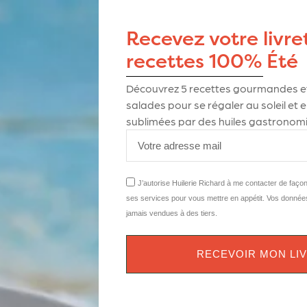
fondant au chocolat, est parfait pour une occasion
Recevez votre livre
e à réaliser et ultra-gourmand, ce cheesecake au
douceurs chocolatées.
recettes 100% Été
Découvrez
5
recettes gourmandes et
salades pour se régaler au soleil et
sublimées par des huiles gastronomi
(type spéculoos ou sablés au cacao)
J’autorise Huilerie Richard à me contacter de faço
ses services pour vous mettre en appétit. Vos donnée
jamais vendues à des tiers.
e non sucré
RECEVOIR MON LI
 :