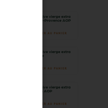
e les oubliez pas !
Huile d’olive vierge extra
de Haute-Provence AOP
21,95
€
TTC
AJOUTER AU PANIER
Huile d’olive vierge extra
de France
19,20
€
TTC
AJOUTER AU PANIER
Huile d’olive vierge extra
de Nyons AOP
17,50
€
AJOUTER AU PANIER