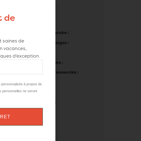
Table des matières
Ingrédients
t de
Pour la base biscuitée :
Pour l’appareil à cheesecake :
 saines de
Pour le coulis de fruits rouges :
 en vacances
,
Préparations
ques d’exception.
Préparer la base biscuitée :
Préparer l’appareil à cheesecake :
Cuire le cheesecake :
n personnalisée à propos de
Cuire le cheesecake :
s personnelles ne seront
Dressage et dégustation
Listes de courses :
VRET
Ils parlent de nous