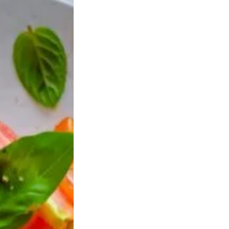
elphia, mascarpone ou ricotta)
N
 :
ses, mûres, myrtilles…)