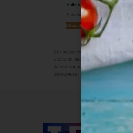
Huile de noisette
A partir de
11,90
€
Choix des options
Ce
cheesecake au chocolat
est la parfai
chocolat. Idéal pour une fin de repas go
Accompagnez-le d’un café serré ou d’un 
savoureuse.