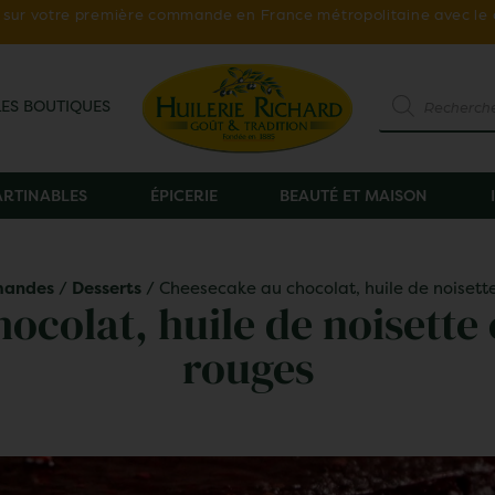
ur votre première commande en France métropolitaine avec le
LES BOUTIQUES
TARTINABLES
ÉPICERIE
BEAUTÉ ET MAISON
mandes
/
Desserts
/ Cheesecake au chocolat, huile de noisette 
colat, huile de noisette e
rouges