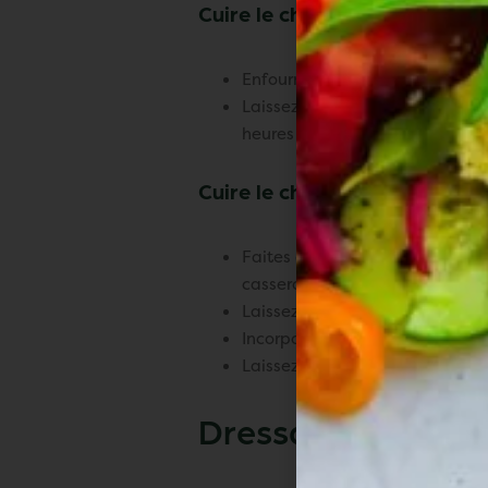
Cuire le cheesecake
:
Enfournez pour environ 45 minu
Laissez refroidir à températur
heures (idéalement une nuit) p
Cuire le cheesecake
:
Faites chauffer les fruits rouge
casserole.
Laissez mijoter 5 minutes, puis
Incorporez l’huile de noisette 
Laissez refroidir avant d’étaler
Dressage et dégus