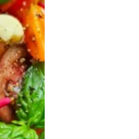
pour obtenir une poudre fine.
ao et l’huile de noisette, puis mélangez bien.
charnière (diamètre 20 cm) avec cette préparation
llère.
t 30 minutes pour raffermir.
ecake
:
romage frais avec le sucre jusqu’à obtenir un
mélangeant bien après chaque ajout.
le chocolat blanc fondu et l’huile de noisette.
texture homogène.
base biscuitée et lissez la surface.