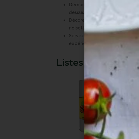
Démoulez délicatement le cheese
dessus.
Décorez avec quelques fruits fra
noisettes concassées pour une
Servez bien frais, accompagné 
expérience gourmande inoubli
Listes de courses :