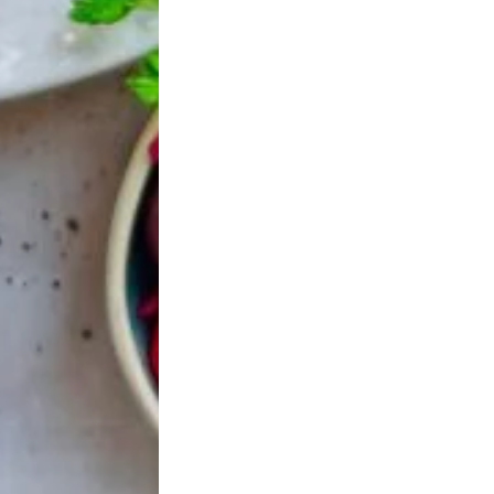
cake et versez le coulis de fruits rouges sur le
is, un filet d’huile de noisette et une pincée de
 touche croquante.
d’un verre de vin doux ou d’un café corsé pour une
able.