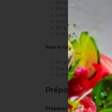
500 g de fromage frais (Philad
100 g de sucre
2 œufs
1 c. à soupe d’extrait de vanille
100 g de chocolat blanc fondu
2 c. à soupe d’huile de noisette
Pour le coulis de fruits rouges
200 g de fruits rouges (framboi
50 g de sucre
1 c. à soupe de jus de citron
Préparations
Préparer la base biscuitée :