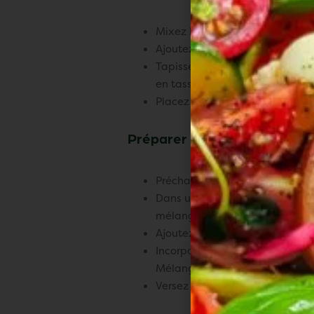
Mixez les biscuits au chocolat 
Ajoutez le beurre fondu, le cac
Tapissez le fond d’un moule à 
en tassant avec le dos d’une cui
Placez au réfrigérateur pendan
Préparer l’appareil à chees
Préchauffez le four à 150 °C.
Dans un saladier, fouettez le f
mélange lisse.
Ajoutez les œufs un à un, en 
Incorporez l’extrait de vanille, 
Mélangez jusqu’à obtenir une 
Versez cette préparation sur la 