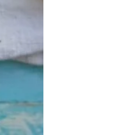
te alliance entre le croquant, le fondant et l’intensité du
urmande, il fera sensation auprès de vos convives.
verre de vin doux pour une expérience encore plus
Ils parlent de nous