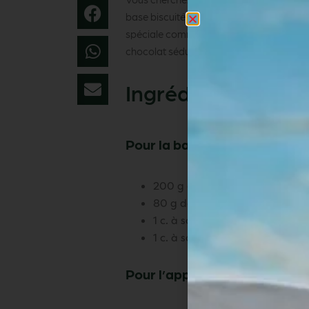
base biscuitée croustillante et au cœur 
spéciale comme la Saint-Valentin. Facil
chocolat séduira tous les amateurs de 
Ingrédients
Pour la base biscuitée :
200 g de biscuits au chocolat 
80 g de beurre fondu
1 c. à soupe de cacao en poudr
1 c. à soupe d’huile de noisette
Pour l’appareil à cheesecake