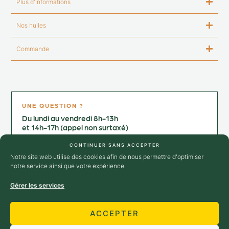
Plus d'informations
Nos huiles
Commande
UNE QUESTION ?
Du lundi au vendredi 8h-13h
et 14h-17h (appel non surtaxé)
Contactez-nous au :
CONTINUER SANS ACCEPTER
+33 4 75 25 02 64
Notre site web utilise des cookies afin de nous permettre d'optimiser
notre service ainsi que votre expérience.
→ Nous contacter
Gérer les services
SUIVEZ-NOUS
ACCEPTER