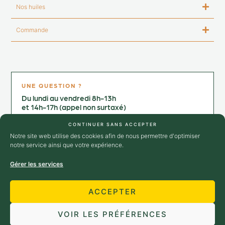
Nos huiles
Commande
UNE QUESTION ?
Du lundi au vendredi 8h-13h
et 14h-17h (appel non surtaxé)
Contactez-nous au :
CONTINUER SANS ACCEPTER
+33 4 75 25 02 64
Notre site web utilise des cookies afin de nous permettre d'optimiser
notre service ainsi que votre expérience.
→ Nous contacter
Gérer les services
SUIVEZ-NOUS
ACCEPTER
VOIR LES PRÉFÉRENCES
© 2026 Huilerie Richard - Tous droits
Propulsé par
l’agence web