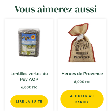
Vous aimerez aussi
Lentilles vertes du
Herbes de Provence
Puy AOP
6,00
€
TTC
6,80
€
TTC
AJOUTER AU
LIRE LA SUITE
PANIER