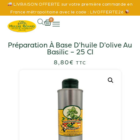
LIVRAISON OFFERTE sur votre première commande en
France métropolitaine avec le code : LIVOFFERTE26
0
Préparation À Base D’huile D’olive Au
Basilic – 25 Cl
8,80
€
TTC