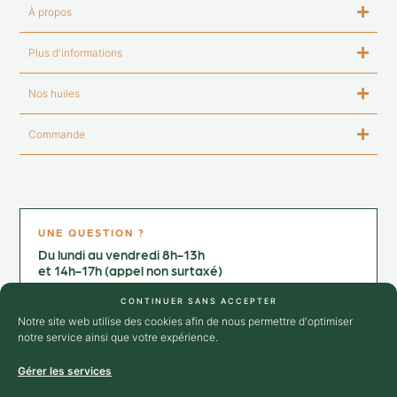
À propos
Plus d'informations
Nos huiles
Commande
UNE QUESTION ?
Du lundi au vendredi 8h-13h
et 14h-17h (appel non surtaxé)
Contactez-nous au :
CONTINUER SANS ACCEPTER
+33 4 75 25 02 64
Notre site web utilise des cookies afin de nous permettre d'optimiser
notre service ainsi que votre expérience.
→ Nous contacter
Gérer les services
SUIVEZ-NOUS