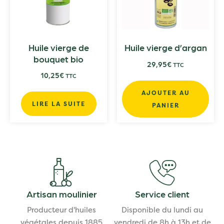
Huile vierge de
Huile vierge d’argan
bouquet bio
29,95
€
TTC
10,25
€
TTC
AJOUTER AU
LIRE LA SUITE
PANIER
Artisan moulinier
Service client
Producteur d'huiles
Disponible du lundi au
végétales depuis 1885
vendredi de 8h à 13h et de