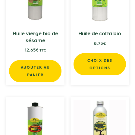
Huile vierge bio de
Huile de colza bio
sésame
8,75
€
12,65
€
TTC
CHOIX DES
AJOUTER AU
OPTIONS
PANIER