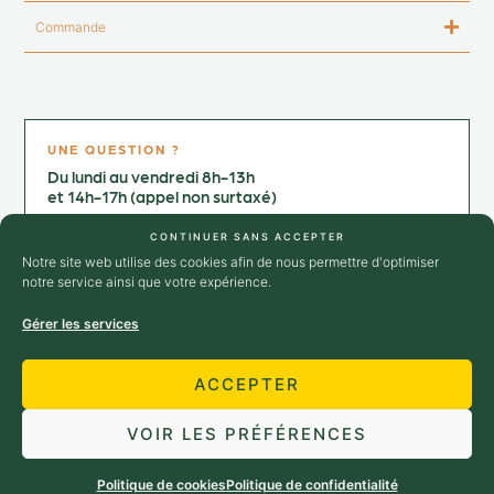
Commande
UNE QUESTION ?
Du lundi au vendredi 8h-13h
et 14h-17h (appel non surtaxé)
Contactez-nous au :
CONTINUER SANS ACCEPTER
+33 4 75 25 02 64
Notre site web utilise des cookies afin de nous permettre d'optimiser
→ Nous contacter
notre service ainsi que votre expérience.
Gérer les services
SUIVEZ-NOUS
ACCEPTER
VOIR LES PRÉFÉRENCES
© 2026 Huilerie Richard - Tous droits
Propulsé par
l’agence web
réservés
Marque Digitale
Politique de cookies
Politique de confidentialité